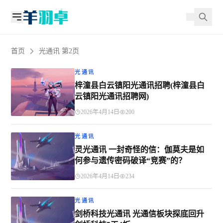
首页
光通讯 第2页
光通讯
梓潼县白云镇阳光通讯招聘(梓潼县白
云镇阳光通讯招聘网)
2026年4月14日
200
光通讯
灵光通讯 一封奇怪的信：伽莫夫是如
何参与遗传密码破译“竞赛”的？
2026年4月14日
234
光通讯
剑桥科技光通讯 光通信板块探底回升