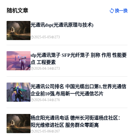
随机文章
换一换
光通讯dsp(光通讯原理与技术)
2025-05-05
273
sfp光通讯笼子 SFP光纤笼子 别称 作用 性能要
点 工程要素
2026-04-14
273
光通讯公司排名 中国光缆出口第1,世界光通信
企业前10强,布局新一代光通信芯片
2026-04-14
276
杨庄阳光通讯电话 德州长河街道杨庄社区：
阳光维修进社区 服务群众零距离
2025-05-06
267