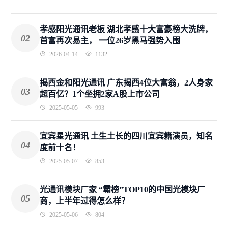
孝感阳光通讯老板 湖北孝感十大富豪榜大洗牌，
02
首富再次易主， 一位26岁黑马强势入围
2026-04-14
1132
揭西金和阳光通讯 广东揭西4位大富翁，2人身家
03
超百亿？1个坐拥2家A股上市公司
2025-05-05
993
宜宾星光通讯 土生土长的四川宜宾籍演员，知名
04
度前十名！
2025-05-07
853
光通讯模块厂家 “霸榜”TOP10的中国光模块厂
05
商，上半年过得怎么样？
2025-05-06
804