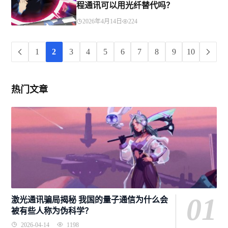
程通讯可以用光纤替代吗？
2026年4月14日
224
1
2
3
4
5
6
7
8
9
10
热门文章
01
激光通讯骗局揭秘 我国的量子通信为什么会
被有些人称为伪科学？
2026-04-14
1198