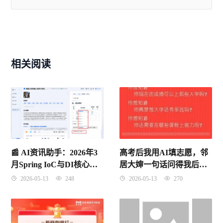
相关阅读
📰 AI资讯助手：2026年3
高考后我用AI填志愿，邻
月Spring IoC与DI核心概
居大婶一句话问得我后背
念深度解析
发凉
2026-05-13
248
2026-05-13
270