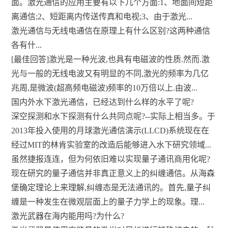
面。激光通信的应用主要有以下几个方面:1、地面间短距
离通信;2、短距离内传送传真和电视;3、由于激光...
激光通信与无线电通信在原理上有什么区别?这两种通信
各有什...
[最佳回答]激光是一种光波,也具有电磁波的性质.然而.激
光与一般的无线电波又有明显的不同,激光的频率为几亿
兆周,是微波(超高频电磁波)频率的10万倍以上.由波...
国内外水下激光通信，已经达到什么样的水平了呢?
深空探测和水下探测有什么共同点呢?--实际上相当多。于
2013年投入使用的月球激光通信演示(LLCD)系统现在在
经过MIT的林肯实验室的改造后能够进入水下研究领域...
虽然捷报连连，但为何依旧难以实现量子通讯商用化呢?
现在研究的量子通信并非真正意义上的纠缠通信。从海森
堡确定理论上来理解,纠缠态是无法通讯的。首先,量子纠
缠是一种发生在微观层面上的量子力学上的现象。理...
激光武器在海内能用吗?为什么?