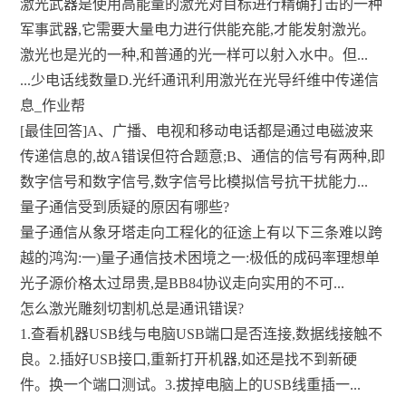
激光武器是使用高能量的激光对目标进行精确打击的一种
军事武器,它需要大量电力进行供能充能,才能发射激光。
激光也是光的一种,和普通的光一样可以射入水中。但...
...少电话线数量D.光纤通讯利用激光在光导纤维中传递信
息_作业帮
[最佳回答]A、广播、电视和移动电话都是通过电磁波来
传递信息的,故A错误但符合题意;B、通信的信号有两种,即
数字信号和数字信号,数字信号比模拟信号抗干扰能力...
量子通信受到质疑的原因有哪些?
量子通信从象牙塔走向工程化的征途上有以下三条难以跨
越的鸿沟:一)量子通信技术困境之一:极低的成码率理想单
光子源价格太过昂贵,是BB84协议走向实用的不可...
怎么激光雕刻切割机总是通讯错误?
1.查看机器USB线与电脑USB端口是否连接,数据线接触不
良。2.插好USB接口,重新打开机器,如还是找不到新硬
件。换一个端口测试。3.拔掉电脑上的USB线重插一...