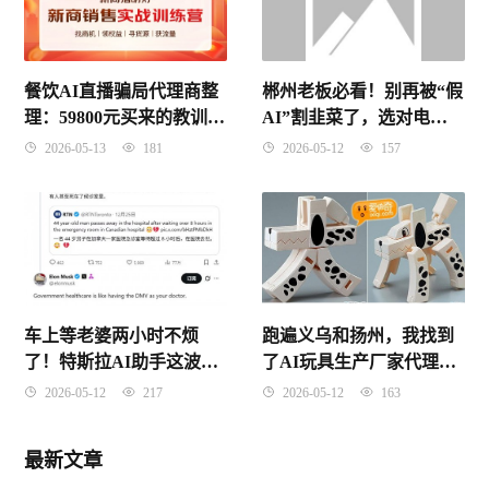
郴州老板必看！别再被“假
餐饮AI直播骗局代理商整
AI”割韭菜了，选对电销
理：59800元买来的教训，
系统才是真省钱
别让你的血汗钱打了水漂
2026-05-12
157
2026-05-13
181
车上等老婆两小时不烦
跑遍义乌和扬州，我找到
了！特斯拉AI助手这波操
了AI玩具生产厂家代理的
作，老车主直接破防
“避坑真经”
2026-05-12
217
2026-05-12
163
最新文章