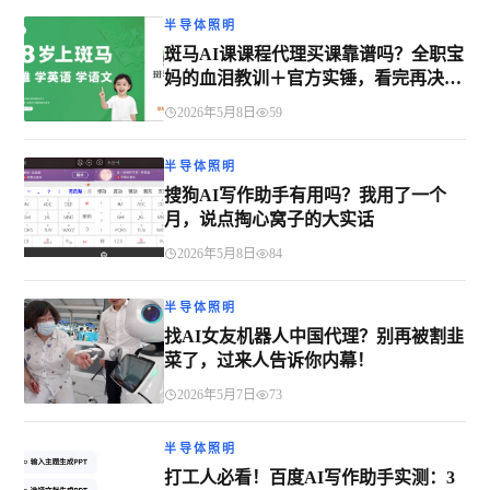
半导体照明
斑马AI课课程代理买课靠谱吗？全职宝
妈的血泪教训＋官方实锤，看完再决
定！
2026年5月8日
59
半导体照明
搜狗AI写作助手有用吗？我用了一个
月，说点掏心窝子的大实话
2026年5月8日
84
半导体照明
找AI女友机器人中国代理？别再被割韭
菜了，过来人告诉你内幕！
2026年5月7日
73
半导体照明
打工人必看！百度AI写作助手实测：3