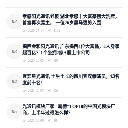
孝感阳光通讯老板 湖北孝感十大富豪榜大洗牌，
02
首富再次易主， 一位26岁黑马强势入围
2026-04-14
1132
揭西金和阳光通讯 广东揭西4位大富翁，2人身家
03
超百亿？1个坐拥2家A股上市公司
2025-05-05
993
宜宾星光通讯 土生土长的四川宜宾籍演员，知名
04
度前十名！
2025-05-07
853
光通讯模块厂家 “霸榜”TOP10的中国光模块厂
05
商，上半年过得怎么样？
2025-05-06
804