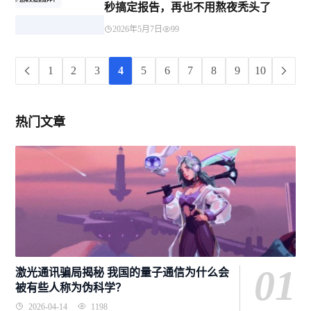
秒搞定报告，再也不用熬夜秃头了
2026年5月7日
99
1
2
3
4
5
6
7
8
9
10
热门文章
01
激光通讯骗局揭秘 我国的量子通信为什么会
被有些人称为伪科学？
2026-04-14
1198