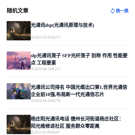
随机文章
换一换
光通讯dsp(光通讯原理与技术)
2025-05-05
273
sfp光通讯笼子 SFP光纤笼子 别称 作用 性能要
点 工程要素
2026-04-14
273
光通讯公司排名 中国光缆出口第1,世界光通信
企业前10强,布局新一代光通信芯片
2026-04-14
276
杨庄阳光通讯电话 德州长河街道杨庄社区：
阳光维修进社区 服务群众零距离
2025-05-06
267