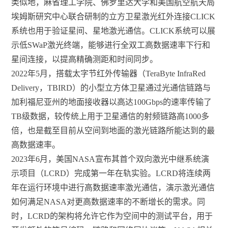
类似地，麻省理工学院、佛罗里达大学和美国航空航天局
埃姆斯研究中心联合研制的立方卫星激光红外连接CLICK
系统也用于验证星间、星地激光通信。CLICK系统可以展
示低SWaP激光终端，能够进行全双工高数据速率下行和
星间连接，以提高精确测距和时间同步。
2022年5月，搭载太字节红外传输器（TeraByte InfraRed
Delivery，TBIRD）的小型立方体卫星通过光通信链路与
加利福尼亚州的地面接收器以高达100Gbps的速率传输了
TB级数据，较传统上用于卫星通信的射频链路高1000多
倍，也是截至目前从空间到地面的激光链路所能达到的最
高数据速率。
2023年6月，美国NASA宣布其首个双向激光中继系统演
示项目（LCRD）完成第一年在轨实验。LCRD将连续两
年在运行环境中进行高数据速率激光通信，演示激光通信
如何满足NASA对更高数据速率的不断增长的需求。同
时，LCRD的架构将允许它作为空间中的测试平台，用于