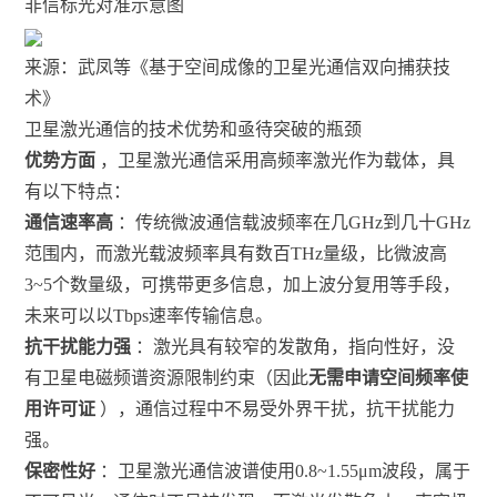
非信标光对准示意图
来源：武凤等《基于空间成像的卫星光通信双向捕获技
术》
卫星激光通信的技术优势和亟待突破的瓶颈
优势方面
，卫星激光通信采用高频率激光作为载体，具
有以下特点：
通信速率高
：传统微波通信载波频率在几GHz到几十GHz
范围内，而激光载波频率具有数百THz量级，比微波高
3~5个数量级，可携带更多信息，加上波分复用等手段，
未来可以以Tbps速率传输信息。
抗干扰能力强
：激光具有较窄的发散角，指向性好，没
有卫星电磁频谱资源限制约束（因此
无需申请空间频率使
用许可证
），通信过程中不易受外界干扰，抗干扰能力
强。
保密性好
：卫星激光通信波谱使用0.8~1.55μm波段，属于