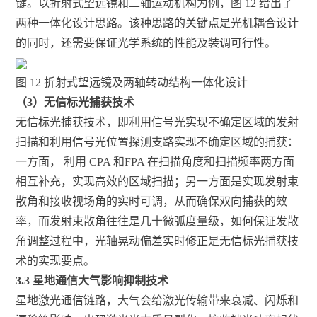
键。以折射式望远镜和二轴运动机构为例，图 12 给出了
两种一体化设计思路。该种思路的关键点是光机耦合设计
的同时，还需要保证光学系统的性能及装调可行性。
图 12 折射式望远镜及两轴转动结构一体化设计
（3）无信标光捕获技术
无信标光捕获技术，即利用信号光实现不确定区域的发射
扫描和利用信号光位置探测支路实现不确定区域的捕获：
一方面， 利用 CPA 和FPA 在扫描角度和扫描频率两方面
相互补充，实现高效的区域扫描；另一方面是实现发射束
散角和接收视场角的实时可调，从而确保双向捕获的效
率，而发射束散角往往是几十微弧度量级，如何保证发散
角调整过程中，光轴晃动偏差实时修正是无信标光捕获技
术的实现要点。
3.3 星地通信大气影响抑制技术
星地激光通信链路，大气会给激光传输带来衰减、闪烁和