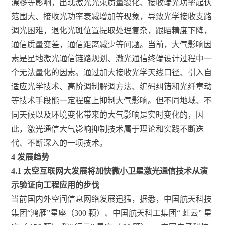
漂移等影响，出现激光光束质量裂化、接收端光功率起伏
范围大、接收光功率衰减增加等现象，导致光学接收支路
调光困难，退化光斑位置提取处理复杂，跟瞄精度下降，
通信质量变差，通信距离减少等问题。当前，大气影响因
素是星地激光通信链路规划、激光通信终端设计过程中一
个无法量化的因素。通过加大接收光学天线口径、引入自
适应光学技术、高阶调制解调方法、编码纠错和光纤章动
等技术手段能一定程度上抑制大气影响。但不同地域、不
同天候以及环境变化带来的大气影响是实时变化的，因
此，激光通信大气影响抑制技术属于理论和实践不断迭
代、不断深入的一项技术。
4
发展趋势
4.1 太空互联网大发展将加快微小卫星激光通信技术从演
示验证向工程应用的步伐
当前国内外空间信息网络发展迅猛，据悉，中国航天科技
集团“鸿雁”星座（300 颗）、中国航天科工集团“ 虹云” 星