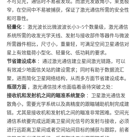
不可见光，通信时不易被发现。而激光发散角小，束宽极
窄，在空间中不易被捕获，保证了激光通信所需的安全性
和可靠性。
轻量化
：激光波长比微波波长小3~5个数量级，激光通信
系统所需的收发光学天线、发射与接收部件等器件与微波
所需器件相比，尺寸小，重量轻，可满足空间卫星通信对
星上有效载荷小型化、轻量化、低功耗的要求。
节省建设成本
：通过激光通信建立星间激光链路，可以
有效减少地面信关站的建设需求；同时有助于数据流汇
聚，进而简化卫星网络结构，从而多方面节省建设成本。
瓶颈方面
，激光通信技术也面临着亟待突破之处：
接收机和发射机之间的瞄准系统复杂
：卫星激光通信发
散角小，需要光学系统以及高精度的跟瞄辅助机制完成建
链。尤其是接收机和发射机之间的瞄准非常困难。空间光
通信系统要完成远距离卫星间光信号的发射与接收，必须
进行远距离卫星间或者空间站间目标的捕获与跟踪，前者