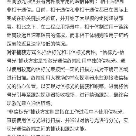
空间激光通信共有两种最常用的
通信体制
：相干通信和
非相干通信。目前，相干通信和非相干通信都已在国际上
完成在轨关键技术验证，并开始了大规模的组网建设部
署。相比之下，在工程应用场景中，相干体制适用于链路
距离较远且速率较高的情况，而非相干体制则适用于链路
距离较近且速率较低的情况。
对准捕获方式
包括信标光和非信标光两种。“信标光+信
号光”捕获方案是指激光通信终端使用单独的信标光。通
过使用较宽的信标光束按照一定的扫描方式对不确定区域
进行扫描。终端使用大视场的捕获探测器来监测接收信标
光的质心位置，以实现对信标光的捕获和跟踪，进而将信
号光引导至跟踪探测器接收视场，进行精确跟踪，最终实
现激光建立通信链路。
“非信标光”捕获方案则是指在工作过程中不使用信标光，
直接使用信号光进行扫描，并通过对信号光进行分光，实
现光通信终端之间的捕获和跟踪功能。