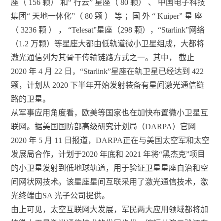
座（ 156 颗） 和“ 行云” 星座（ 80 颗） 、 中国电子科技
集团“ 天地一体化”（ 80 颗 ） 等 ；国 外 “ Kuiper” 星 座
（ 3236 颗 ） ， “Telesat”星座（298 颗），“Starlink”网络
（1.2 万颗）等星座大都由低轨道微小卫星组成，大都将
激光通信列为其骨干传输链路方式之一。其中， 截止
2020 年 4 月 22 日，“Starlink”星座在轨卫星已经达到 422
颗，计划从 2020 下半年开始发射装备有星间激光通信链
路的卫星。
从军事应用角度看，欧美等国家也在加快布置微小卫星互
联网。据美国国防部高级研究计划局（DARPA）官网
2020 年 5 月 11 日报道，DARPA正在与美国太空军和太空
发展局合作，计划于2020 年底和 2021 年将“黑杰克”项目
的小卫星发射到低地球轨道，用于验证卫星星座自治和空
间网状网技术。该星座星间互联采用了激光通信技术，激
光终端由SA 光子公司提供。
由上可见，太空互联网大发展，军民两大应用领域都将加