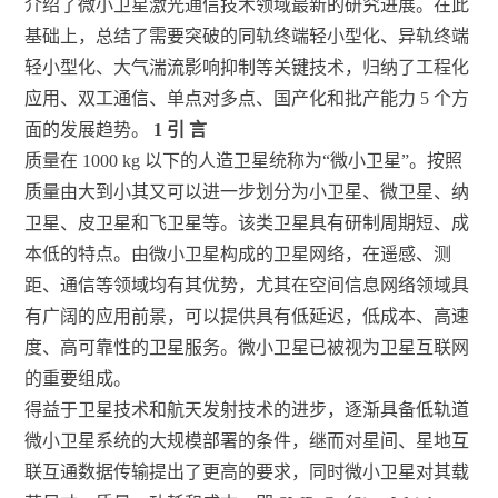
介绍了微小卫星激光通信技术领域最新的研究进展。在此
基础上，总结了需要突破的同轨终端轻小型化、异轨终端
轻小型化、大气湍流影响抑制等关键技术，归纳了工程化
应用、双工通信、单点对多点、国产化和批产能力 5 个方
面的发展趋势。
1
引 言
质量在 1000 kg 以下的人造卫星统称为“微小卫星”。按照
质量由大到小其又可以进一步划分为小卫星、微卫星、纳
卫星、皮卫星和飞卫星等。该类卫星具有研制周期短、成
本低的特点。由微小卫星构成的卫星网络，在遥感、测
距、通信等领域均有其优势，尤其在空间信息网络领域具
有广阔的应用前景，可以提供具有低延迟，低成本、高速
度、高可靠性的卫星服务。微小卫星已被视为卫星互联网
的重要组成。
得益于卫星技术和航天发射技术的进步，逐渐具备低轨道
微小卫星系统的大规模部署的条件，继而对星间、星地互
联互通数据传输提出了更高的要求，同时微小卫星对其载