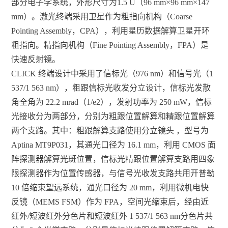
部分电子学系统，外形尺寸为1.5 U（96 mm×96 mm×147
mm）。激光终端采用卫星作为粗指向机构（Coarse
Pointing Assembly，CPA），利用星历数据解算卫星开环
粗指向。精指向机构（Fine Pointing Assembly，FPA）是
快速反射镜。
CLICK 终端设计中采用了信标光（976 nm）和信号光（1
537/1 563 nm），粗跟信标光收发分立设计，信标光发散
角全角为 22.2 mrad（1/e2），发射功率为 250 mW，信标
光接收分为两部分，分别为粗跟位置解算和精跟位置解算
两个支路。其中：粗跟解算支路使用分立镜头 ，型号为
Aptina MT9P031，其通光口径为 16.1 mm，利用 CMOS 面
阵探测器解算光斑位置，信标光精跟位置解算支路用四象
限探测器作为位置传感器，与信号光收发支路共用开普勒
10 倍缩束望远系统，通光口径为 20 mm，利用微机电快
反镜（MEMS FSM）作为 FPA，空间光缩束后，经由近
红外/短波红外分色片和短波红外 1 537/1 563 nm分色片共