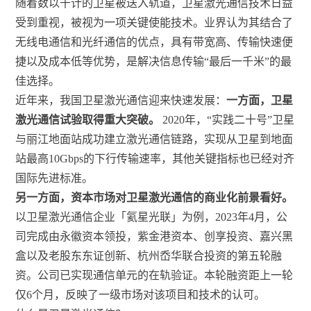
随着数以千计的卫星被送入轨道，卫星激光通信技术日益
受到重视，被视为一项关键使能技术。业界认为其结合了
无线电通信和光纤通信的优点，具有带宽高、传输快速便
捷以及成本低等优势，是解决信息传输“最后一千米”的最
佳选择。
近年来，我国卫星激光通信迎来快速发展：
一方面，卫星
激光通信试验取得重大突破。
2020年，“实践二十号”卫星
与丽江地面站成功建立激光通信链路，实现从卫星到地面
站最高10Gbps的下行传输速率，其他关键指标也已经对齐
国际先进标准。
另一方面，资本市场对卫星激光通信的商业化前景看好。
以卫星激光通信企业「氦星光联」为例，2023年4月，公
司完成由永徽资本领投，紫金港资本、创享投资、嘉兴黑
盒以及老股东东证创新、杭州岙华联合投资的第五轮融
资。公司已实现通信单元的在轨验证。本轮融资距上一轮
仅6个月，反映了一级市场对该项目和技术的认可。