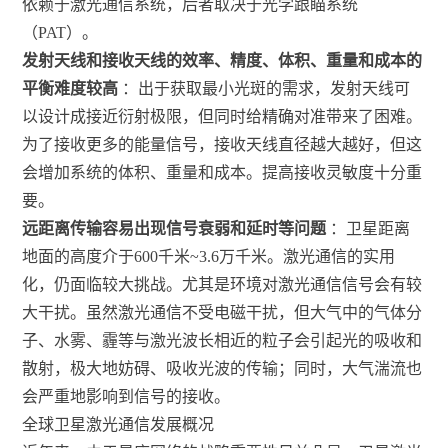
依赖于激光通信系统，后者取决于光学跟瞄系统
（PAT）。
发射天线和接收天线的效率、精度、体积、重量和成本的
平衡难度较高
：出于获取最小光斑的需求，发射天线可
以设计成接近衍射极限，但同时给精确对准带来了困难。
为了接收更多的能量信号，接收天线直径越大越好，但这
会增加系统的体积、重量和成本。提高接收灵敏度十分重
要。
远距离传输容易出现信号衰弱和延时等问题
：卫星距离
地面的高度介于600千米~3.6万千米。激光通信的实用
化，仍面临较大挑战。尤其是环境对激光通信信号会有较
大干扰。虽然激光通信不受电磁干扰，但大气中的气体分
子、水雾、霾等与激光波长相近的粒子会引起光的吸收和
散射，极大地妨碍、吸收光波的传输；同时，大气湍流也
会严重地影响到信号的接收。
全球卫星激光通信发展概况