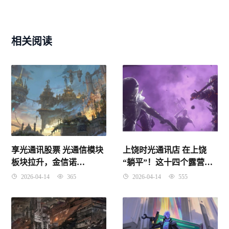
相关阅读
享光通讯股票 光通信模块
上饶时光通讯店 在上饶
板块拉升，金信诺
“躺平”！这十四个露营
(300252CN)涨1341%
点，让你尽享夏日的惬意
2026-04-14
365
2026-04-14
555
时光