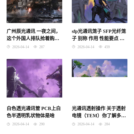
广州辰光通讯 一夜之间，
sfp光通讯笼子 SFP光纤笼
这个外国人排队抢着购买
子 别称 作用 性能要点 工
的国货手机品牌！进驻和
程要素
2026-04-14
287
2026-04-14
459
田了
白色透光通讯管 PCB上白
光通讯透射操作 关于透射
色半透明乳状物体是啥
电镜（TEM）你了解多
少？
2026-04-14
290
2026-04-14
284